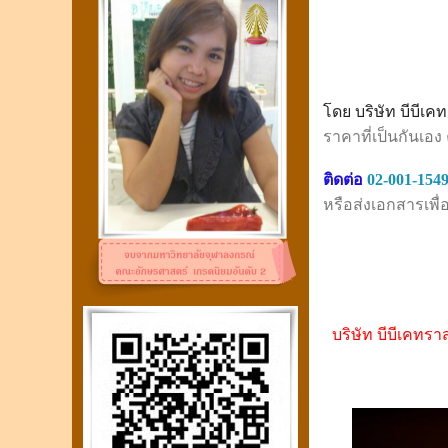
โดย บริษัท บีบีเคท
ราคาที่เป็นกันเอ
ติดต่อ
02-001-154
หรือส่งเอกสารเพื
บริษัท บีบีเคท