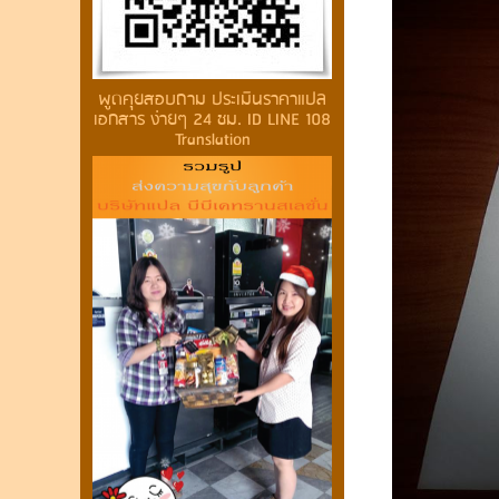
พูดคุยสอบถาม ประเมินราคาแปล
เอกสาร ง่ายๆ 24 ชม. ID LINE 108
Translation