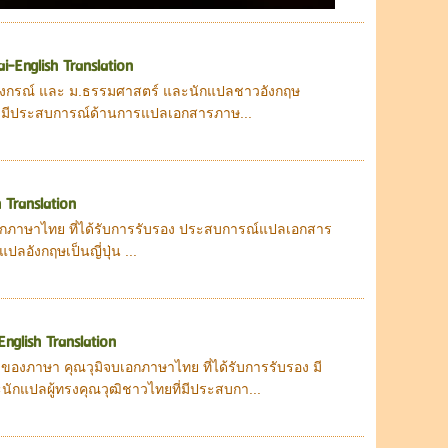
English Translation
าลงกรณ์ และ ม.ธรรมศาสตร์ และนักแปลชาวอังกฤษ
รอง มีประสบการณ์ด้านการแปลเอกสารภาษ...
Translation
เอกภาษาไทย ที่ได้รับการรับรอง ประสบการณ์แปลเอกสาร
ปลอังกฤษเป็นญี่ปุ่น ...
glish Translation
งภาษา คุณวุมิจบเอกภาษาไทย ที่ได้รับการรับรอง มี
แปลผู้ทรงคุณวุฒิชาวไทยที่มีประสบกา...