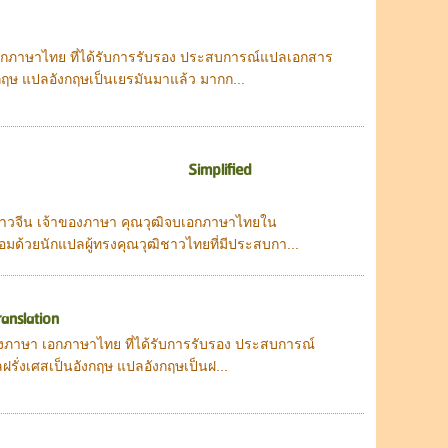
กภาษาไทย ที่ได้รับการรับรอง ประสบการณ์แปลเอกสาร
ฤษ แปลอังกฤษเป็นเยรมันมาแล้ว มากก...
วัน-ไทย-อังกฤษ Simplified
าวจีน เจ้าของภาษา คุณวุฒิจบเอกภาษาไทยใน
ด้วยนักแปลผู้ทรงคุณวุฒิชาวไทยที่มีประสบกา...
anslation
งภาษา เอกภาษาไทย ที่ได้รับการรับรอง ประสบการณ์
รั่งเศสเป็นอังกฤษ แปลอังกฤษเป็นฝ...