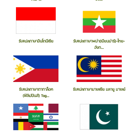
รับแปลภาษาอินโดนีเซีย
รับแปลภาษาพม่า(เมียนม่าร์)-ไทย-
อังก...
รับแปลภาษาตากาล็อค
รับแปลภาษามาเลเซีย มลายู มาเลย์
(ฟิลิปปินส์) Tag...