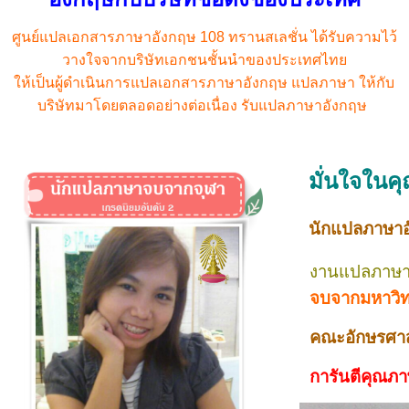
ศูนย์แปลเอกสาร
ภาษาอังกฤษ
108 ทรานสเลชั่น ได้รับความไว้
วางใจจากบริษัทเอกชนชั้นนำของประเทศไทย
ให้เป็นผู้ดำเนินการแปลเอกสารภาษาอังกฤษ
แปลภาษา
ให้กับ
บริษัทมาโดยตลอดอย่างต่อเนื่อง รับแปลภาษาอังกฤษ
มั่นใจใน
นักแปลภาษาอ
งาน
แปลภาษา
จบจากมหาวิท
คณะอักษรศาส
การันตีคุณภา