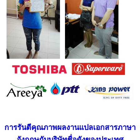
การรันตีคุณภาพผลงาน
แปลเอกสารภาษา
อังกฤษ
กั
บบริษัทชื่อดังของประเทศ