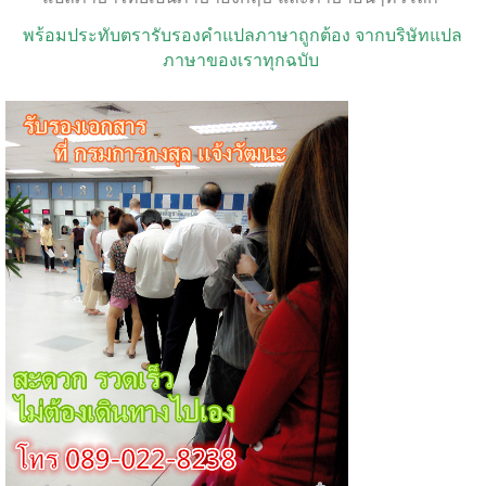
พร้อมประทับตรารับรอง
คำแปลภาษาถูกต้อง จากบริษัทแปล
ภาษาของเราทุกฉบับ